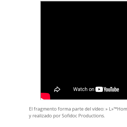
El fragmento forma parte del ví­deo: » L»™Homm
y realizado por Sofidoc Productions.