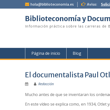
Saltar
hola@biblioteconomia.es
Aviso:
Solic
al
contenido
Biblioteconomía y Docu
Información práctica sobre las carreras d
Página de inicio
Blog
El documentalista Paul Otl
Redacción
Mucho antes de que se inventaran los ordenado
En este ví­deo se explica como, en 1934, Otlet 