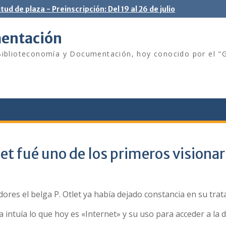
itud de plaza - Preinscripción: Del 19 al 26 de julio
mentación
e Biblioteconomía y Documentación, hoy conocido por el 
et fué uno de los primeros visionar
res el belga P. Otlet ya habí­a dejado constancia en su tra
ya intuí­a lo que hoy es «Internet» y su uso para acceder a l