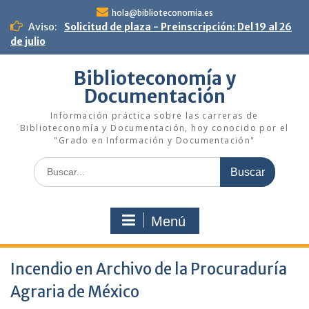
Saltar
hola@biblioteconomia.es
al
Aviso:
Solicitud de plaza - Preinscripción: Del 19 al 26
contenido
de julio
Biblioteconomía y
Documentación
Información práctica sobre las carreras de
Biblioteconomía y Documentación, hoy conocido por el
"Grado en Información y Documentación"
Buscar:
Menú
Incendio en Archivo de la Procuradurí­a
Agraria de México