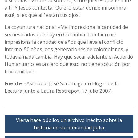
discí­pulos: ‘Mirare tu sombra, si no quieres que te mire
a tí­’. Y Jesús contesta: ‘Quiero estar donde mi sombra
esté, si es que allí­ están tus ojos’.
La coyuntura nacional: «Me impresiona la cantidad de
secuestrados que hay en Colombia. También me
impresiona la cantidad de años que lleva el conflicto
interno: 50 años, dos generaciones de colombianos, y
todaví­a nada cambia. Hay que sacar adelante el Acuerdo
Humanitario; está claro que esto no tiene solución por
la ví­a militar».
Fuente
: «Así­ habló José Saramago en Elogio de la
Lectura junto a Laura Restrepo». 17 julio 2007.
Navegación
Viena hace público un archivo inédito sobre la
de
historia de su comunidad judí­a
entradas