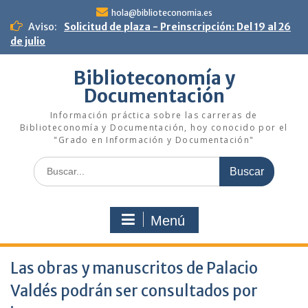
Saltar
hola@biblioteconomia.es
al
Aviso:
Solicitud de plaza - Preinscripción: Del 19 al 26
contenido
de julio
Biblioteconomía y
Documentación
Información práctica sobre las carreras de
Biblioteconomía y Documentación, hoy conocido por el
"Grado en Información y Documentación"
Buscar:
Menú
Las obras y manuscritos de Palacio
Valdés podrán ser consultados por